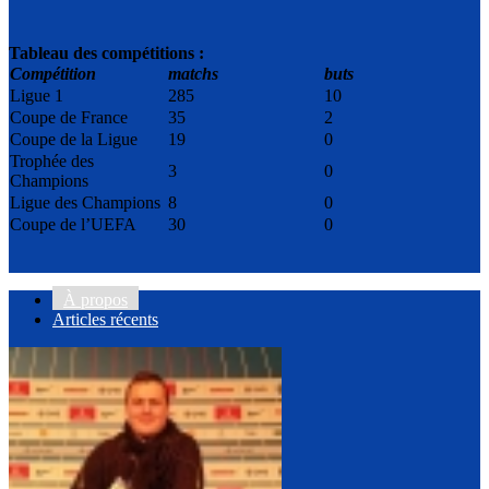
Tableau des compétitions :
Compétition
matchs
buts
Ligue 1
285
10
Coupe de France
35
2
Coupe de la Ligue
19
0
Trophée des
3
0
Champions
Ligue des Champions
8
0
Coupe de l’UEFA
30
0
À propos
Articles récents