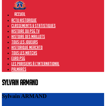
Actu historique
Classements & Statistiques
Histoire du PSG TV
Histoire des maillots
Tous les joueurs
Historique Mercato
Tous les matchs
Euro PSG
Les Parisiens à l’international
Palmarès
Sylvain ARMAND
Sylvain ARMAND