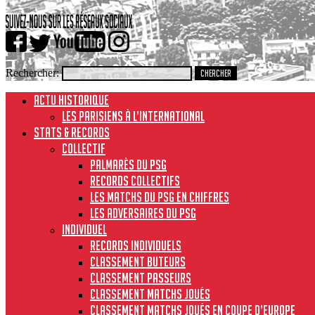
Rechercher:
ACTU HISTORIQUE
Les Parisiens à l’international
STATS & RECORDS
Collectif
Palmarès du PSG
Records collectifs
Les matchs du PSG en chiffres
Les adversaires du PSG
Individuel
Records individuels
Classement buteurs
Classement passeurs
Classement matchs joués
Classement matchs joués en Coupe d’Europe