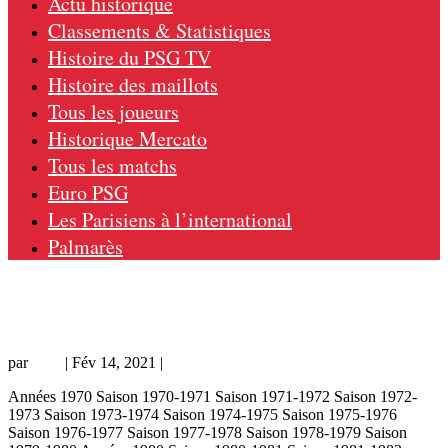
Actu historique
Classements & Statistiques
Histoire du PSG TV
Histoire des maillots
Tous les joueurs
Historique Mercato
Tous les matchs
Euro PSG
Les Parisiens à l’international
Palmarès
Caen – PSG 0-1, 10/02/21, Coupe de
France 20-21
par
Loic
|
Fév 14, 2021
|
Coupe de France
Années 1970 Saison 1970-1971 Saison 1971-1972 Saison 1972-
1973 Saison 1973-1974 Saison 1974-1975 Saison 1975-1976
Saison 1976-1977 Saison 1977-1978 Saison 1978-1979 Saison