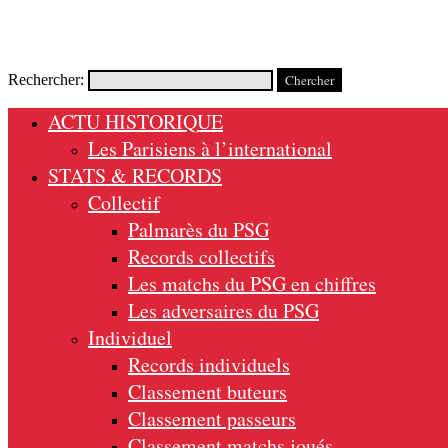
Rechercher:
ACTU HISTORIQUE
Les Parisiens à l’international
STATS & RECORDS
Collectif
Palmarès du PSG
Records collectifs
Les matchs du PSG en chiffres
Les adversaires du PSG
Individuel
Records individuels
Classement buteurs
Classement passeurs
Classement matchs joués