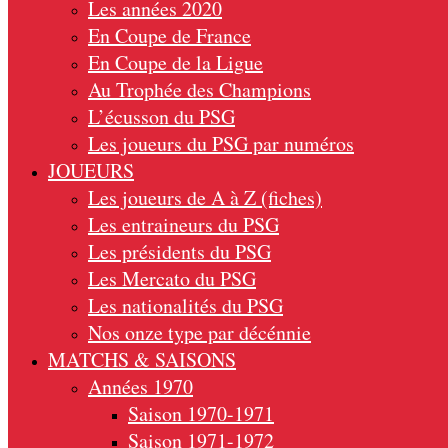
Les années 2020
En Coupe de France
En Coupe de la Ligue
Au Trophée des Champions
L’écusson du PSG
Les joueurs du PSG par numéros
JOUEURS
Les joueurs de A à Z (fiches)
Les entraineurs du PSG
Les présidents du PSG
Les Mercato du PSG
Les nationalités du PSG
Nos onze type par décénnie
MATCHS & SAISONS
Années 1970
Saison 1970-1971
Saison 1971-1972