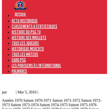
Actu historique
Classements & Statistiques
Histoire du PSG TV
Histoire des maillots
Tous les joueurs
Historique Mercato
Tous les matchs
Euro PSG
Les Parisiens à l’international
Palmarès
Glasgow Rangers – PSG 0-0, 22/11/01, Coupe de l’UEFA 01-02
par
Loic
|
Mar 5, 2016
|
Coupe d'Europe
Années 1970 Saison 1970-1971 Saison 1971-1972 Saison 1972-
1973 Saison 1973-1974 Saison 1974-1975 Saison 1975-1976