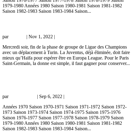
Saison 1976-1977 Saison 1977-1978 Saison 1978-1979 Saison
1979-1980 Années 1980 Saison 1980-1981 Saison 1981-1982
Saison 1982-1983 Saison 1983-1984 Saison...
Avant-match historique : Juventus / PSG
par
Grichka
|
Nov 1, 2022
|
Actualité historique
Mercredi soir, fin de la phase de groupe de Ligue des Champions
avec un déplacement à Turin. La Juventus, déjà éliminée, doit faire
mieux qu’Haïfa pour espérer être en Europa League. Pour le Paris
Saint-Germain, la donne est simple, il faut gagner pour conserver...
PSG – Juventus FC, 2-1, 06/09/22, Ligue des Champions 22-
23
par
Prince Owski
|
Sep 6, 2022
|
Coupe d'Europe
Années 1970 Saison 1970-1971 Saison 1971-1972 Saison 1972-
1973 Saison 1973-1974 Saison 1974-1975 Saison 1975-1976
Saison 1976-1977 Saison 1977-1978 Saison 1978-1979 Saison
1979-1980 Années 1980 Saison 1980-1981 Saison 1981-1982
Saison 1982-1983 Saison 1983-1984 Saison...