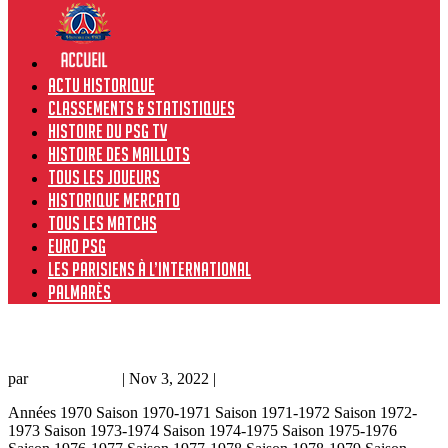
Actu historique
Classements & Statistiques
Histoire du PSG TV
Histoire des maillots
Tous les joueurs
Historique Mercato
Tous les matchs
Euro PSG
Les Parisiens à l’international
Palmarès
Juventus FC – PSG, 1-2, 02/11/22, Ligue des Champions 22-23
par
Prince Owski
|
Nov 3, 2022
|
Coupe d'Europe
Années 1970 Saison 1970-1971 Saison 1971-1972 Saison 1972-
1973 Saison 1973-1974 Saison 1974-1975 Saison 1975-1976