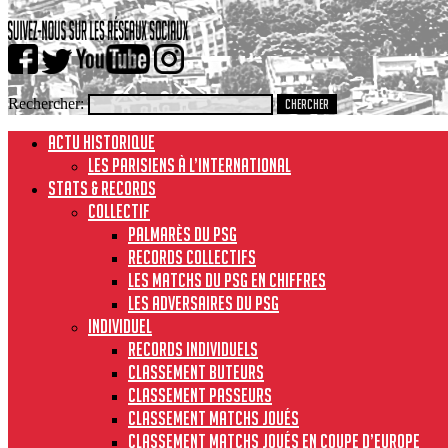
Rechercher:
ACTU HISTORIQUE
Les Parisiens à l’international
STATS & RECORDS
Collectif
Palmarès du PSG
Records collectifs
Les matchs du PSG en chiffres
Les adversaires du PSG
Individuel
Records individuels
Classement buteurs
Classement passeurs
Classement matchs joués
Classement matchs joués en Coupe d’Europe