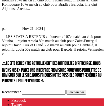
Mendes 137e match au club pour Fabian Ruiz, il rejoint Antoine
Kombouaré 107e match au club pour Bradley Barcola, il rejoint
Alphonse Areola...
Avant-match historique : PSG – Toulouse
par
Grichka
|
Nov 21, 2024
|
Actualité historique
LES STATS A RETENIR : Joueurs : 107e match au club pour
Vitinha, il rejoint Areola 89e match au club pour Zaire-Emery, il
rejoint David Luiz et Diané 56e match au club pour Dembélé, il
rejoint Ljuboja 55e match au club pour Barcola, il rejoint Vermeulen
et...
⚠️Le site rencontre actuellement des difficultés d’affichage. Nous
avons mis en place une interface provisoire pour vous permettre de
naviguer sur le site. Nous faisons notre possible pour y remédier au
plus vite. L’équipe d’HdPSG.⚠️
Rechercher :
Facebook
Twitter