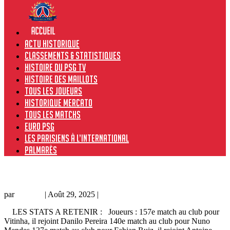
Actu historique
Classements & Statistiques
Histoire du PSG TV
Histoire des maillots
Tous les joueurs
Historique Mercato
Tous les matchs
Euro PSG
Les Parisiens à l’international
Palmarès
Avant-match historique : Toulouse – PSG
par
Grichka
|
Août 29, 2025
|
Actualité historique
LES STATS A RETENIR : Joueurs : 157e match au club pour
Vitinha, il rejoint Danilo Pereira 140e match au club pour Nuno