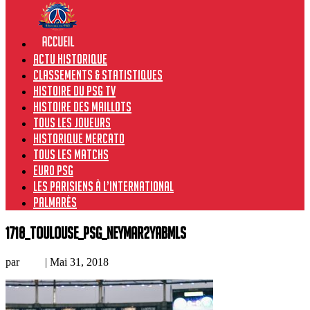
Actu historique
Classements & Statistiques
Histoire du PSG TV
Histoire des maillots
Tous les joueurs
Historique Mercato
Tous les matchs
Euro PSG
Les Parisiens à l’international
Palmarès
1718_Toulouse_PSG_Neymar2YABMLs
par
Loic
|
Mai 31, 2018