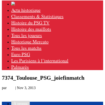
Actu historique
Classements & Statistiques
Histoire du PSG TV
Histoire des maillots
Tous les joueurs
Historique Mercato
Tous les matchs
Euro PSG
Les Parisiens à l’international
Palmarès
7374_Toulouse_PSG_joiefinmatch
par
Loic
|
Nov 3, 2013
À propos