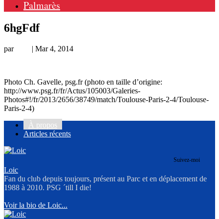
Palmarès
6hgFdf
par
Loic
|
Mar 4, 2014
Photo Ch. Gavelle, psg.fr (photo en taille d’origine:
http://www.psg.fr/fr/Actus/105003/Galeries-
Photos#!/fr/2013/2656/38749/match/Toulouse-Paris-2-4/Toulouse-
Paris-2-4)
À propos
Articles récents
Suivez-moi
Loic
Fan du club depuis toujours, présent au Parc et en déplacement de
1988 à 2010. PSG ´till I die!
Voir la bio de Loic...