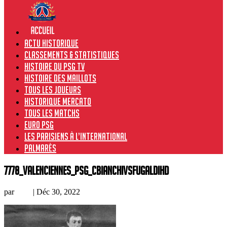
Actu historique
Classements & Statistiques
Histoire du PSG TV
Histoire des maillots
Tous les joueurs
Historique Mercato
Tous les matchs
Euro PSG
Les Parisiens à l’international
Palmarès
7778_Valenciennes_PSG_CBianchivsFugaldiHD
par
Loic
|
Déc 30, 2022