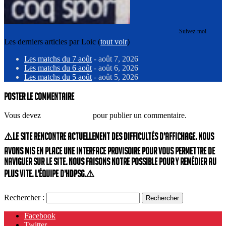
Suivez-moi
Les derniers articles par Loic
(
tout voir
)
Les matchs du 7 août
- août 7, 2026
Les matchs du 6 août
- août 6, 2026
Les matchs du 5 août
- août 5, 2026
Poster le commentaire
Vous devez
vous connecter
pour publier un commentaire.
⚠️Le site rencontre actuellement des difficultés d’affichage. Nous
avons mis en place une interface provisoire pour vous permettre de
naviguer sur le site. Nous faisons notre possible pour y remédier au
plus vite. L’équipe d’HdPSG.⚠️
Rechercher :
Facebook
Twitter