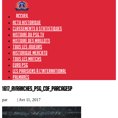
Actu historique
Classements & Statistiques
Histoire du PSG TV
Histoire des maillots
Tous les joueurs
Historique Mercato
Tous les matchs
Euro PSG
Les Parisiens à l’international
Palmarès
1617_Avranches_PSG_CdF_parcageSP
par
Loic
|
Avr 11, 2017