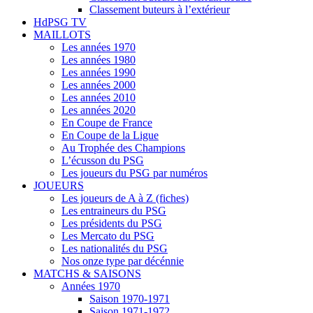
Classement buteurs à l’extérieur
HdPSG TV
MAILLOTS
Les années 1970
Les années 1980
Les années 1990
Les années 2000
Les années 2010
Les années 2020
En Coupe de France
En Coupe de la Ligue
Au Trophée des Champions
L’écusson du PSG
Les joueurs du PSG par numéros
JOUEURS
Les joueurs de A à Z (fiches)
Les entraineurs du PSG
Les présidents du PSG
Les Mercato du PSG
Les nationalités du PSG
Nos onze type par décénnie
MATCHS & SAISONS
Années 1970
Saison 1970-1971
Saison 1971-1972