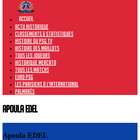
Actu historique
Classements & Statistiques
Histoire du PSG TV
Histoire des maillots
Tous les joueurs
Historique Mercato
Tous les matchs
Euro PSG
Les Parisiens à l’international
Palmarès
Apoula EDEL
Apoula EDEL