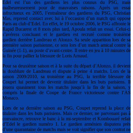
Edel est l’un des gardiens les plus connus du PSG, mais
malheureusement pour de mauvaises raisons. Après un essai
infructueux en 2005, l’entraîneur des gardiens du PSG, Christian
Mas, reprend contact avec lui à l’occasion d’un match qui oppose
Paris au club d’Edel. En effet, le 19 octobre 2006, le PSG affronte le
Rapid Bucarest et 8 mois plus tard, Apoula refait un essai. Celui-ci
s’avérera concluant et le gardien est recruté comme troisième
gardien derrière Landreau et Alonzo. Sa seule apparition lors de sa
première saison parisienne, ce sera lors d’un match amical contre la
Guinée (1-1), au poste d’avant-centre. Il entre en jeu à 10 minutes de
la fin pour pallier la blessure de Loris Arnaud.
Pour sa deuxième saison et à la suite du départ d’Alonzo, il devient
la doublure de Landreau et dispute à peine 4 matchs. Lors de la
saison 2009/2010, sa troisième au PSG, la terrible blessure de
Coupet lui permet de devenir titulaire dans les buts parisiens. Il
jouera quasiment tous les matchs jusqu’à la fin de la saison, y
compris la finale de Coupe de France victorieuse contre l’AS
Monaco.
Lors de sa dernière saison au PSG, Coupet reprend la place de
titulaire dans les buts parisiens. Mais ce dernier, ne parvenant pas à
convaincre, retrouve le banc à la mi-septembre et Kombouaré refait
d’Edel le gardien numéro 1. Le gardien arménien disputera près
d’une quarantaine de matchs mais se voit signifier que son contrat ne