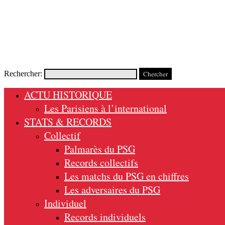
Rechercher:
ACTU HISTORIQUE
Les Parisiens à l’international
STATS & RECORDS
Collectif
Palmarès du PSG
Records collectifs
Les matchs du PSG en chiffres
Les adversaires du PSG
Individuel
Records individuels