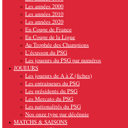
Les années 2000
Les années 2010
Les années 2020
En Coupe de France
En Coupe de la Ligue
Au Trophée des Champions
L’écusson du PSG
Les joueurs du PSG par numéros
JOUEURS
Les joueurs de A à Z (fiches)
Les entraineurs du PSG
Les présidents du PSG
Les Mercato du PSG
Les nationalités du PSG
Nos onze type par décénnie
MATCHS & SAISONS