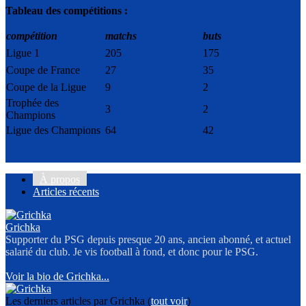
Tableau des compétitions :
compétition
matchs
buts
Ligue 1
205
175
Coupe de France
27
35
Coupe de la Ligue
9
2
Trophée des
3
2
Champions
Ligue des Champions
64
42
À propos
Articles récents
Grichka
Supporter du PSG depuis presque 20 ans, ancien abonné, et actuel
salarié du club. Je vis football à fond, et donc pour le PSG.
Voir la bio de Grichka...
Les derniers articles par Grichka
(
tout voir
)