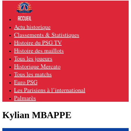
Actu historique
Classements & Statistiques
Histoire du PSG TV
Histoire des maillots
Tous les joueurs
Historique Mercato
Tous les matchs
Euro PSG
Les Parisiens à l’international
Palmarès
Kylian MBAPPE