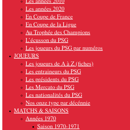
Les années 2010
Les années 2020
En Coupe de France
En Coupe de la Ligue
Au Trophée des Champions
L’écusson du PSG
Les joueurs du PSG par numéros
JOUEURS
Les joueurs de A à Z (fiches)
Les entraineurs du PSG
Les présidents du PSG
Les Mercato du PSG
Les nationalités du PSG
Nos onze type par décénnie
MATCHS & SAISONS
Années 1970
Saison 1970-1971