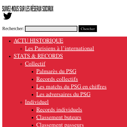
Rechercher:
ACTU HISTORIQUE
Les Parisiens à l’international
STATS & RECORDS
Collectif
Palmarès du PSG
Records collectifs
Les matchs du PSG en chiffres
Les adversaires du PSG
Individuel
Records individuels
Classement buteurs
Classement passeurs