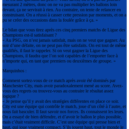
mesurant 2 mètres, donc on ne va pas multiplier les ballons loin
devant, ça ne servirait à rien. Au contraire, on tente de relancer en
construisant. On a réussi à casser cette pression par moments, et on a
pu se créer des occasions dans la foulée grâce à ça. »
Le bilan que vous tirez après ces cinq premiers matchs de Ligue des
Champions est-il satisfaisant ?
« Au PSG, on n’est jamais satisfait, mais on ne veut que gagner. Au
soir d’une défaite, on ne peut pas être satisfaits. On est tout de même
qualifiés, il faut le rappeler. Si on veut gagner la Ligue des
Champions, il faudra que l’on soit capables de l’emporter face à
n’importe qui, en tant que premiers ou deuxièmes de groupe. »
Marquinhos :
Comment sortez-vous de ce match après avoir été dominés par
Manchester City, mais avoir paradoxalement mené au score. Avez-
vous des regrets ou trouvez-vous au contraire le résultat assez
logique ?
« Je pense qu’il y avait des stratégies différentes en place ce soir.
City est une équipe qui contrôle le match, joue d’un côté à l’autre, et
nous fait basculer. Il faut savoir nos forces. Ils connaissent les leurs.
On a essayé de bien défendre, et d’avoir le ballon le plus possible,
mais c’était vraiment difficile. C’est une équipe qui presse bien et
haut, qui joue vraiment compact. S’ils jouent haut, tout le monde le