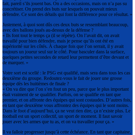
fait, pareil s’ils jouent bas. On a des occasions, mais on n’a pas su
concrétiser. On prend des buts sur lesquels on pouvait mieux
défendre. Ce sont des détails qui font la différence pour ce résultat. »
Justement, à quoi sont dûs ces deux buts se ressemblant beaucoup,
avec des ballons joués au-dessus de la défense ?
« Ils font tout le temps ça (il se répète). On l’avait dit, on avait
travaillé pour bien défendre, mais je pense qu’ils ont été en
supériorité sur les côtés. À chaque fois que l’on serrait, il y avait
toujours un joueur seul sur le côté. Pour basculer dans la surface,
quelques petites secondes de retard leur permettent d’être devant et
de marquer. »
Votre sort est scellé : le PSG est qualifié, mais sera dans tous les cas
deuxième du groupe. Redoutez-vous le fait de jouer une grosse
équipe dès les huitièmes de finale ?
« On va dire que l’on s’en fout un peu, parce que le plus important
était vraiment de se qualifier. Parfois, on se qualifie en tant que
premier, et on affronte des équipes qui sont costaudes. D’autres fois,
en tant que deuxième vous affrontez des équipes qui le sont moins.
Dans le foot d’aujourd’hui, ça ne veut rien dire, ça n’existe plus. Le
football est un sport collectif, un sport de moment. Il faut savoir
jouer avec les armes que tu as, et on va travailler pour ça. »
Il va falloir progresser jusqu’à cette échéance. En tant que capitaine,