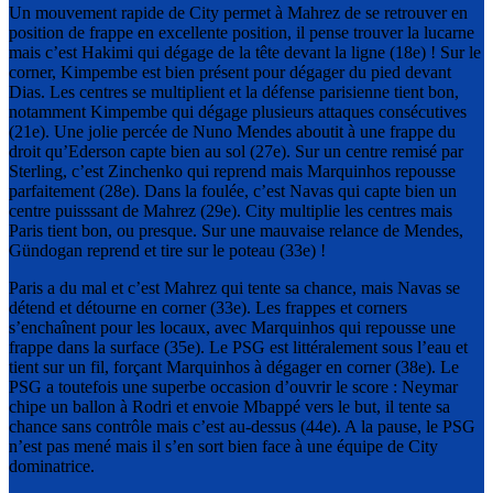
Un mouvement rapide de City permet à Mahrez de se retrouver en
position de frappe en excellente position, il pense trouver la lucarne
mais c’est Hakimi qui dégage de la tête devant la ligne (18e) ! Sur le
corner, Kimpembe est bien présent pour dégager du pied devant
Dias. Les centres se multiplient et la défense parisienne tient bon,
notamment Kimpembe qui dégage plusieurs attaques consécutives
(21e). Une jolie percée de Nuno Mendes aboutit à une frappe du
droit qu’Ederson capte bien au sol (27e). Sur un centre remisé par
Sterling, c’est Zinchenko qui reprend mais Marquinhos repousse
parfaitement (28e). Dans la foulée, c’est Navas qui capte bien un
centre puisssant de Mahrez (29e). City multiplie les centres mais
Paris tient bon, ou presque. Sur une mauvaise relance de Mendes,
Gündogan reprend et tire sur le poteau (33e) !
Paris a du mal et c’est Mahrez qui tente sa chance, mais Navas se
détend et détourne en corner (33e). Les frappes et corners
s’enchaînent pour les locaux, avec Marquinhos qui repousse une
frappe dans la surface (35e). Le PSG est littéralement sous l’eau et
tient sur un fil, forçant Marquinhos à dégager en corner (38e). Le
PSG a toutefois une superbe occasion d’ouvrir le score : Neymar
chipe un ballon à Rodri et envoie Mbappé vers le but, il tente sa
chance sans contrôle mais c’est au-dessus (44e). A la pause, le PSG
n’est pas mené mais il s’en sort bien face à une équipe de City
dominatrice.