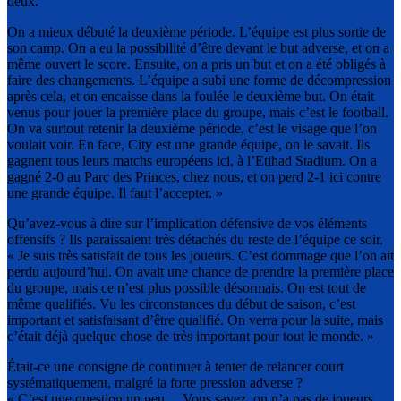
deux.
On a mieux débuté la deuxième période. L’équipe est plus sortie de
son camp. On a eu la possibilité d’être devant le but adverse, et on a
même ouvert le score. Ensuite, on a pris un but et on a été obligés à
faire des changements. L’équipe a subi une forme de décompression
après cela, et on encaisse dans la foulée le deuxième but. On était
venus pour jouer la première place du groupe, mais c’est le football.
On va surtout retenir la deuxième période, c’est le visage que l’on
voulait voir. En face, City est une grande équipe, on le savait. Ils
gagnent tous leurs matchs européens ici, à l’Etihad Stadium. On a
gagné 2-0 au Parc des Princes, chez nous, et on perd 2-1 ici contre
une grande équipe. Il faut l’accepter. »
Qu’avez-vous à dire sur l’implication défensive de vos éléments
offensifs ? Ils paraissaient très détachés du reste de l’équipe ce soir.
« Je suis très satisfait de tous les joueurs. C’est dommage que l’on ait
perdu aujourd’hui. On avait une chance de prendre la première place
du groupe, mais ce n’est plus possible désormais. On est tout de
même qualifiés. Vu les circonstances du début de saison, c’est
important et satisfaisant d’être qualifié. On verra pour la suite, mais
c’était déjà quelque chose de très important pour tout le monde. »
Était-ce une consigne de continuer à tenter de relancer court
systématiquement, malgré la forte pression adverse ?
« C’est une question un peu… Vous savez, on n’a pas de joueurs