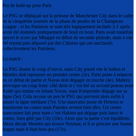
Pas de hold-up pour Paris
Le PSG se déplaçait sur la pelouse de Manchester City dans le cadre
de la cinquième journée de la phase de poules de la Champions
League ; et les Parisiens se sont très logiquement inclinés 2-1 après
avoir été dominés pratiquement de bout en bout. Paris avait toutefois
ouvert le score par Mbappé en début de seconde période, mais a vite
été rejoint puis dépassé par des Citizens qui ont surclassés
collectivement les Parisiens.
Le match :
Le PSG donne le coup d’envoi, mais City prend vite le ballon et
Mendes doit repousser un premier centre (2e). Paris peine à relancer
en ce début de partie et Navas doit dégager en touche (4e). Mahrez
provoque un coup franc côté droit et c’est tiré au second poteau pour
Rodri qui remise en lobant Navas, mais Kimpembe dégage sur sa
ligne (5e). Cela secoue un peu le PSG qui parvient alors enfin à
passer la ligne médiane (7e). Une mauvaise passe de Herrera se
transforme en contre mais Paredes revient bien (8e). Un centre
mancunien fait peur mais c’est Hakimi qui dégage puis lance le
contre, bien géré par City (10e). Alors que la partie s’est équilibrée,
Messi décale Mendes qui trouve Neymar, et il se procure une bonne
frappe mais il était hors-jeu (17e).