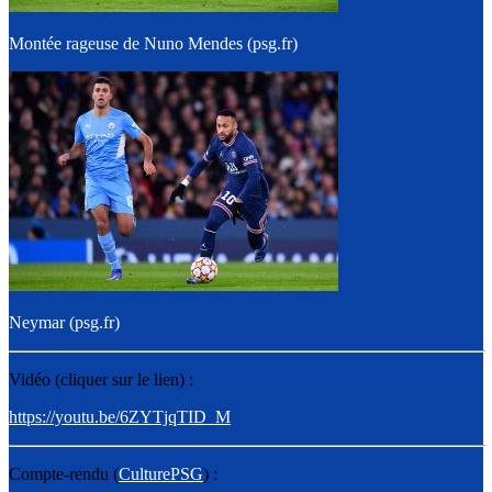
Montée rageuse de Nuno Mendes (psg.fr)
Neymar (psg.fr)
Vidéo (cliquer sur le lien) :
https://youtu.be/6ZYTjqTID_M
Compte-rendu (
CulturePSG
) :