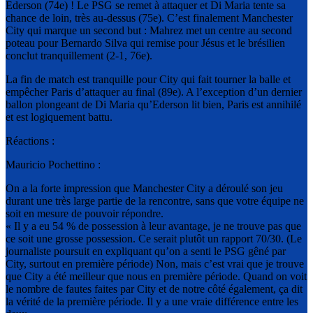
Ederson (74e) ! Le PSG se remet à attaquer et Di Maria tente sa
chance de loin, très au-dessus (75e). C’est finalement Manchester
City qui marque un second but : Mahrez met un centre au second
poteau pour Bernardo Silva qui remise pour Jésus et le brésilien
conclut tranquillement (2-1, 76e).
La fin de match est tranquille pour City qui fait tourner la balle et
empêcher Paris d’attaquer au final (89e). A l’exception d’un dernier
ballon plongeant de Di Maria qu’Ederson lit bien, Paris est annihilé
et est logiquement battu.
Réactions :
Mauricio Pochettino :
On a la forte impression que Manchester City a déroulé son jeu
durant une très large partie de la rencontre, sans que votre équipe ne
soit en mesure de pouvoir répondre.
« Il y a eu 54 % de possession à leur avantage, je ne trouve pas que
ce soit une grosse possession. Ce serait plutôt un rapport 70/30. (Le
journaliste poursuit en expliquant qu’on a senti le PSG gêné par
City, surtout en première période) Non, mais c’est vrai que je trouve
que City a été meilleur que nous en première période. Quand on voit
le nombre de fautes faites par City et de notre côté également, ça dit
la vérité de la première période. Il y a une vraie différence entre les