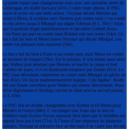
La partie repart sans changements mais avec une première alerte de
Gündogan, en réalité hors-jeu (47e). Contre toute attente, le PSG
ouvre le score sur une belle action : Neymar décale Mendes qui
remet à Messi, il combine avec Herrera puis centre mais c’est contré
et cela arrive jusqu’à Mbappé qui aligne Ederson (0-1, 50e) ! Alors
que Guardiola réagit immédiatement et fait entrer Gabriel Jesus,
c’est Paris qui part en contre mais Hakimi rate son centre (54e). Ce
but a fait du bien et Messi trouve Neymar qui décale Mbappé, son
centre est puissant mais repoussé (56e).
Le but a fait du bien à Paris et un contre part, mais Messi est contré
au moment de frapper (59e). Sur la pelouse, le ton monte aussi alors
que Walker joue pendant que Herrera se touche la cuisse et doit
s’arrêter de jouer, et il est finalement remplacé par Danilo (61e). Le
PSG joue désormais clairement en contre mais Mbappé en gâche un
bon (62e). De façon malheureusement logique, City égalise : Rodri
fait une bonne ouverture pour Walker qui remise directement, Jesus
dévie légèrement et Sterling conclut en étant seul au second poteau
(1-1, 63e).
Le PSG fait un double changement avec Kehrer et Di Maria pour
Mendes et Gueye (68e). C’est malgré tout Jesus qui se met en
évidence mais Keylor Navas repousse bien alors que le brésilien est
signalé hors-jeu à tort (71e). A l’issue d’une séquence de plusieurs
minutes, Neymar se retrouve face au but mais il ne cadre pas devant