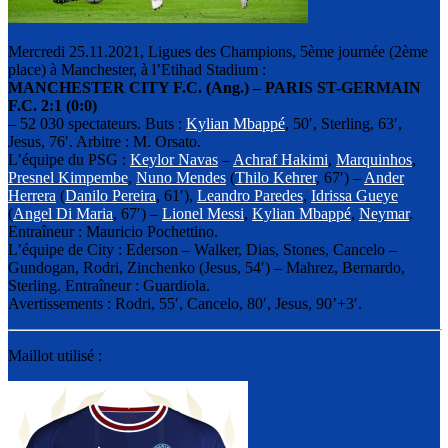
Mercredi 25.11.2021, Ligues des Champions, 5ème journée (2ème
place) à Manchester, à l’Etihad Stadium :
MANCHESTER CITY F.C. (Ang.)
– PARIS ST-GERMAIN
F.C. 2:1 (0:0)
– 52 030 spectateurs. Buts :
Kylian Mbappé
, 50′, Sterling, 63′,
Jesus, 76′. Arbitre : M. Orsato.
L’équipe du PSG :
Keylor Navas
–
Achraf Hakimi
,
Marquinhos
,
Presnel Kimpembe
,
Nuno Mendes
(
Thilo Kehrer
, 67′) –
Ander
Herrera
(
Danilo Pereira
, 61′),
Leandro Paredes
,
Idrissa Gueye
(
Angel Di Maria
, 67′) –
Lionel Messi
,
Kylian Mbappé
,
Neymar
.
Entraîneur : Mauricio Pochettino.
L’équipe de City : Ederson – Walker, Dias, Stones, Cancelo –
Gundogan, Rodri, Zinchenko (Jesus, 54′) – Mahrez, Bernardo,
Sterling. Entraîneur : Guardiola.
Avertissements : Rodri, 55′, Cancelo, 80′, Jesus, 90’+3′.
Maillot utilisé :