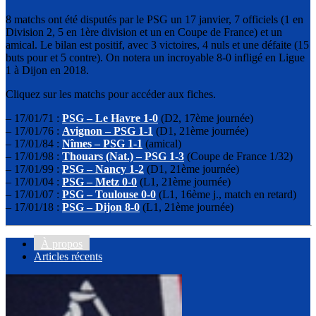
8 matchs ont été disputés par le PSG un 17 janvier, 7 officiels (1 en
Division 2, 5 en 1ère division et un en Coupe de France) et un
amical. Le bilan est positif, avec 3 victoires, 4 nuls et une défaite (15
buts pour et 5 contre). On notera un incroyable 8-0 infligé en Ligue
1 à Dijon en 2018.
Cliquez sur les matchs pour accéder aux fiches.
– 17/01/71 :
PSG – Le Havre 1-0
(D2, 17ème journée)
– 17/01/76 :
Avignon – PSG 1-1
(D1, 21ème journée)
– 17/01/84 :
Nîmes – PSG 1-1
(amical)
– 17/01/98 :
Thouars (Nat.) – PSG 1-3
(Coupe de France 1/32)
– 17/01/99 :
PSG – Nancy 1-2
(D1, 21ème journée)
– 17/01/04 :
PSG – Metz 0-0
(L1, 21ème journée)
– 17/01/07 :
PSG – Toulouse 0-0
(L1, 16ème j., match en retard)
– 17/01/18 :
PSG – Dijon 8-0
(L1, 21ème journée)
À propos
Articles récents