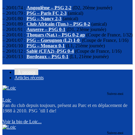
– 20/01/74 :
Angoulême – PSG 2-2
(D2, 20ème journée)
– 20/01/79 :
PSG – Paris FC 2-3
(amical)
– 20/01/80 :
PSG – Nancy 2-3
(amical)
– 20/01/89 :
Club Africain (Tun.) – PSG 0-2
(amical)
– 20/01/91 :
Auxerre – PSG 0-1
(D1, 23ème journée)
– 20/01/01 :
Thouars (Nat.) – PSG 0-2 ap
(Coupe de France, 1/32)
– 20/01/07 :
PSG – Gueugnon (L2) 1-0
(Coupe de France, 1/16)
– 20/01/10 :
PSG – Monaco 0-1
(L1, 21ème journée)
– 20/01/12 :
Sablé (CFA2) -PSG 0-4
(Coupe de France, 1/16)
– 20/01/13 :
Bordeaux – PSG 0-1
(L1, 21ème journée)
À propos
Articles récents
Suivez-moi
Loic
Fan du club depuis toujours, présent au Parc et en déplacement de
1988 à 2010. PSG ´till I die!
Voir la bio de Loic...
Suivez-moi