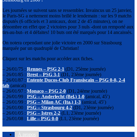
Les journées se suivent sans se ressembler. Invaincus un 25 janvier,
le Paris-SG a nettement moins brillé le lendemain : sur les 9 matchs
disputés (6 officiels et 3 amicaux, dont 2 de 45 minutes), on ne
dénombre en effet que 2 victoires pour 3 nuls -dont un remporté aux
tirs-au-but- et 4 défaites! 10 buts ont été marqués pour 14 ancaissés.
On notera cependant une jolie victoire en 2000 sur Strasbourg
marquée par un quadruplé de Christian!
Cliquez sur les matchs pour accéder aux fiches.
– 26/01/75 :
Rennes – PSG 2-1
(D1, 25ème journée)
– 26/01/85 :
Brest – PSG 3-1
(D1, 23ème journée)
– 26/01/87 :
Entente Ducos-Club Fransiscain – PSG 0-0, 2-4
tab
(amical)
– 26/01/97 :
Monaco – PSG 2-0
(D1, 24ème journée)
– 26/01/99 :
PSG – Anderlecht (Bel.) 1-0
(amical, 45′)
– 26/01/99 :
PSG – Milan AC (Ita.) 1-3
(amical, 45′)
– 26/01/00 :
PSG – Strasbourg 4-2
(D1, 23ème journée)
– 26/01/05 :
PSG – Istres 2-2
(L1, 23ème journée)
– 26/01/08 :
Lille – PSG 0-0
(L1, 23ème journée)
À propos