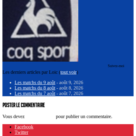
Suivez-moi
Les derniers articles par Loic
(
tout voir
)
Les matchs du 9 août
- août 9, 2026
Les matchs du 8 août
- août 8, 2026
Les matchs du 7 août
- août 7, 2026
Poster le commentaire
Vous devez
vous connecter
pour publier un commentaire.
Facebook
Twitter