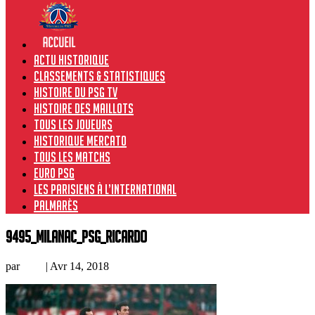
Actu historique
Classements & Statistiques
Histoire du PSG TV
Histoire des maillots
Tous les joueurs
Historique Mercato
Tous les matchs
Euro PSG
Les Parisiens à l’international
Palmarès
9495_MilanAC_PSG_Ricardo
par
Loic
|
Avr 14, 2018