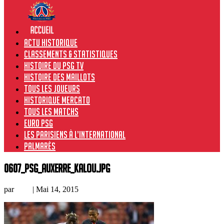
Actu historique
Classements & Statistiques
Histoire du PSG TV
Histoire des maillots
Tous les joueurs
Historique Mercato
Tous les matchs
Euro PSG
Les Parisiens à l’international
Palmarès
0607_psg_auxerre_kalou.jpg
par
Loic
|
Mai 14, 2015