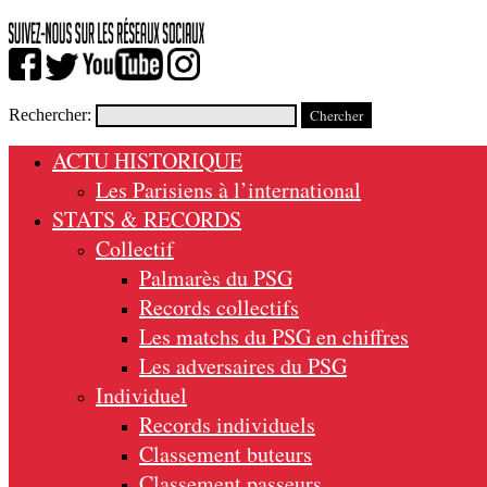
Rechercher:
ACTU HISTORIQUE
Les Parisiens à l’international
STATS & RECORDS
Collectif
Palmarès du PSG
Records collectifs
Les matchs du PSG en chiffres
Les adversaires du PSG
Individuel
Records individuels
Classement buteurs
Classement passeurs