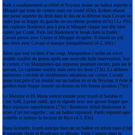
Paris a soudainement accéléré et Neymar donne un ballon superbe à
Mbappé qui tente de centrer mais est contré (65e). Kehrer réussit
une passe superbe du droit dans le dos de la défense mais Cavani ne
cadre pas sa frappe du gauche en excellente position (67e) ! Le PSG
fait exploser Bordeaux peu à peu et Mbappé claque une tête bien
captée par Costil. Paris fait finalement le break dans la foulée :
Cavani presse avec Gueye et Mbappé récupère. Il réussit un joli
une-deux avec Cavani et marque tranquillement (4-2, 69e) !
Alors que tout va bien d’un coup, Marquinhos s’arrête au sol et
semble souffrir du genou après une nouvelle belle intervention. Sur
le corner, c’est Marquinhos qui repousse pourtant encore, puis sur le
suivant. Le capitaine souffre mais serre les dents (72e). La défense
parisienne concède de nombreuses situations sur corner. Cavani
passe tout près d’un doublé sur un ballon en or de Neymar, il évite le
gardien mais frappe ensuite au-dessus en très bonne position (75e) !
Le Matador et Di Maria sortent ensuite pour Icardi et Sarabia et
c’est Adli, à peine entré, qui se signale avec une grosse frappe que
Rico repousse superbement (77e) ! Bordeaux réduit finalement le
score d’un but superbe : sur un ballon repoussé, Pardo reprend sans
contrôle et nettoye la lucarne de Rico (4-3, 83e).
Dans la foulée, Icardi anticipe bien un un ballon en retrait mais il fait
le mauvais choix et Bordeaux se dégage. Paris s’amuse dans la