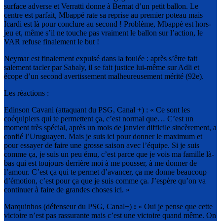
surface adverse et Verratti donne à Bernat d’un petit ballon. Le
centre est parfait, Mbappé rate sa reprise au premier poteau mais
Icardi est là pour conclure au second ! Problème, Mbappé est hors-
jeu et, même s’il ne touche pas vraiment le ballon sur l’action, le
VAR refuse finalement le but !
Neymar est finalement expulsé dans la foulée : après s’être fait
salement tacler par Sabaly, il se fait justice lui-même sur Adli et
écope d’un second avertissement malheureusement mérité (92e).
Les réactions :
Edinson Cavani (attaquant du PSG, Canal +) : « Ce sont les
coéquipiers qui te permettent ça, c’est normal que… C’est un
moment très spécial, après un mois de janvier difficile sincèrement, a
confié l’Uruguayen. Mais je suis ici pour donner le maximum et
pour essayer de faire une grosse saison avec l’équipe. Si je suis
comme ça, je suis un peu ému, c’est parce que je vois ma famille là-
bas qui est toujours derrière moi à me pousser, à me donner de
l’amour. C’est ça qui te permet d’avancer, ça me donne beaucoup
d’émotion, c’est pour ça que je suis comme ça. J’espère qu’on va
continuer à faire de grandes choses ici. »
Marquinhos (défenseur du PSG, Canal+)
:
« Oui je pense que cette
victoire n’est pas rassurante mais c’est une victoire quand même. On