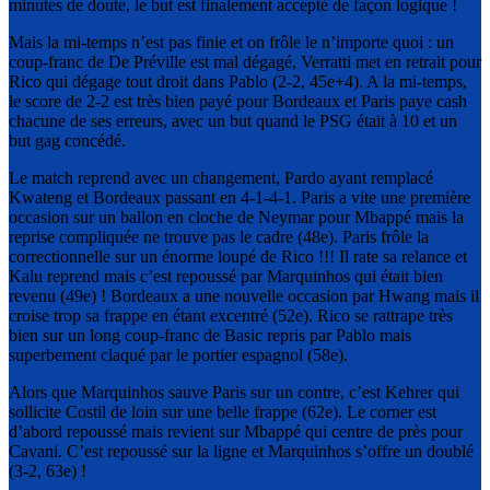
minutes de doute, le but est finalement accepté de façon logique !
Mais la mi-temps n’est pas finie et on frôle le n’importe quoi : un
coup-franc de De Préville est mal dégagé, Verratti met en retrait pour
Rico qui dégage tout droit dans Pablo (2-2, 45e+4). A la mi-temps,
le score de 2-2 est très bien payé pour Bordeaux et Paris paye cash
chacune de ses erreurs, avec un but quand le PSG était à 10 et un
but gag concédé.
Le match reprend avec un changement, Pardo ayant remplacé
Kwateng et Bordeaux passant en 4-1-4-1. Paris a vite une première
occasion sur un ballon en cloche de Neymar pour Mbappé mais la
reprise compliquée ne trouve pas le cadre (48e). Paris frôle la
correctionnelle sur un énorme loupé de Rico !!! Il rate sa relance et
Kalu reprend mais c’est repoussé par Marquinhos qui était bien
revenu (49e) ! Bordeaux a une nouvelle occasion par Hwang mais il
croise trop sa frappe en étant excentré (52e). Rico se rattrape très
bien sur un long coup-franc de Basic repris par Pablo mais
superbement claqué par le portier espagnol (58e).
Alors que Marquinhos sauve Paris sur un contre, c’est Kehrer qui
sollicite Costil de loin sur une belle frappe (62e). Le corner est
d’abord repoussé mais revient sur Mbappé qui centre de près pour
Cavani. C’est repoussé sur la ligne et Marquinhos s’offre un doublé
(3-2, 63e) !