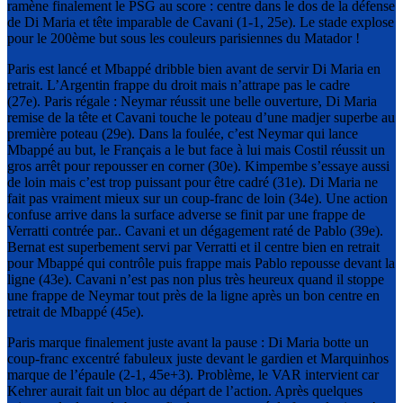
ramène finalement le PSG au score : centre dans le dos de la défense
de Di Maria et tête imparable de Cavani (1-1, 25e). Le stade explose
pour le 200ème but sous les couleurs parisiennes du Matador !
Paris est lancé et Mbappé dribble bien avant de servir Di Maria en
retrait. L’Argentin frappe du droit mais n’attrape pas le cadre
(27e). Paris régale : Neymar réussit une belle ouverture, Di Maria
remise de la tête et Cavani touche le poteau d’une madjer superbe au
première poteau (29e). Dans la foulée, c’est Neymar qui lance
Mbappé au but, le Français a le but face à lui mais Costil réussit un
gros arrêt pour repousser en corner (30e). Kimpembe s’essaye aussi
de loin mais c’est trop puissant pour être cadré (31e). Di Maria ne
fait pas vraiment mieux sur un coup-franc de loin (34e). Une action
confuse arrive dans la surface adverse se finit par une frappe de
Verratti contrée par.. Cavani et un dégagement raté de Pablo (39e).
Bernat est superbement servi par Verratti et il centre bien en retrait
pour Mbappé qui contrôle puis frappe mais Pablo repousse devant la
ligne (43e). Cavani n’est pas non plus très heureux quand il stoppe
une frappe de Neymar tout près de la ligne après un bon centre en
retrait de Mbappé (45e).
Paris marque finalement juste avant la pause : Di Maria botte un
coup-franc excentré fabuleux juste devant le gardien et Marquinhos
marque de l’épaule (2-1, 45e+3). Problème, le VAR intervient car
Kehrer aurait fait un bloc au départ de l’action. Après quelques