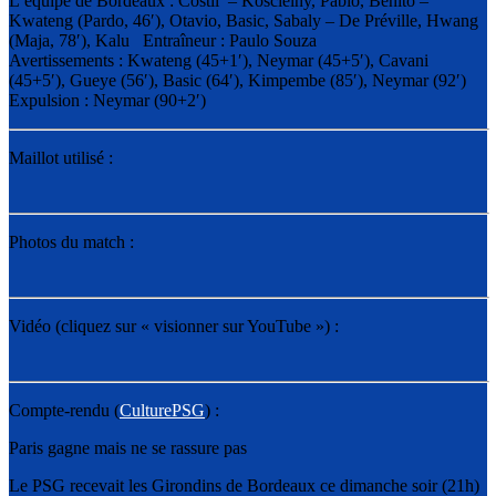
L’équipe de Bordeaux : Costil – Koscielny, Pablo, Benito –
Kwateng (Pardo, 46′), Otavio, Basic, Sabaly – De Préville, Hwang
(Maja, 78′), Kalu Entraîneur : Paulo Souza
Avertissements : Kwateng (45+1′), Neymar (45+5′), Cavani
(45+5′), Gueye (56′), Basic (64′), Kimpembe (85′), Neymar (92′)
Expulsion : Neymar (90+2′)
Maillot utilisé :
Photos du match :
Vidéo (cliquez sur « visionner sur YouTube ») :
Compte-rendu (
CulturePSG
) :
Paris gagne mais ne se rassure pas
Le PSG recevait les Girondins de Bordeaux ce dimanche soir (21h)