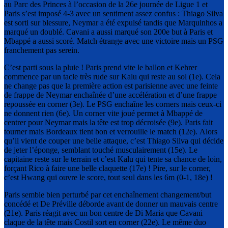
au Parc des Princes à l’occasion de la 26e journée de Ligue 1 et
Paris s’est imposé 4-3 avec un sentiment assez confus : Thiago Silva
est sorti sur blessure, Neymar a été expulsé tandis que Marquinhos a
marqué un doublé. Cavani a aussi marqué son 200e but à Paris et
Mbappé a aussi scoré. Match étrange avec une victoire mais un PSG
franchement pas serein.
C’est parti sous la pluie ! Paris prend vite le ballon et Kehrer
commence par un tacle très rude sur Kalu qui reste au sol (1e). Cela
ne change pas que la première action est parisienne avec une feinte
de frappe de Neymar enchaînée d’une accélération et d’une frappe
repoussée en corner (3e). Le PSG enchaîne les corners mais ceux-ci
ne donnent rien (6e). Un corner vite joué permet à Mbappé de
centrer pour Neymar mais la tête est trop décroisée (9e). Paris fait
tourner mais Bordeaux tient bon et verrouille le match (12e). Alors
qu’il vient de couper une belle attaque, c’est Thiago Silva qui décide
de jeter l’éponge, semblant touché musculairement (15e). Le
capitaine reste sur le terrain et c’est Kalu qui tente sa chance de loin,
forçant Rico à faire une belle claquette (17e) ! Pire, sur le corner,
c’est Hwang qui ouvre le score, tout seul dans les 6m (0-1, 18e) !
Paris semble bien perturbé par cet enchaînement changement/but
concédé et De Préville déborde avant de donner un mauvais centre
(21e). Paris réagit avec un bon centre de Di Maria que Cavani
claque de la tête mais Costil sort en corner (22e). Le même duo