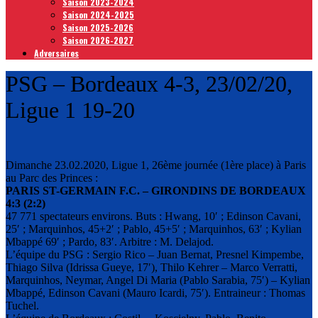
Saison 2023-2024
Saison 2024-2025
Saison 2025-2026
Saison 2026-2027
Adversaires
PSG – Bordeaux 4-3, 23/02/20,
Ligue 1 19-20
Dimanche 23.02.2020, Ligue 1, 26ème journée (1ère place) à Paris
au Parc des Princes :
PARIS ST-GERMAIN F.C. – GIRONDINS DE BORDEAUX
4:3 (2:2)
47 771 spectateurs environs. Buts : Hwang, 10′ ; Edinson Cavani,
25′ ; Marquinhos, 45+2′ ; Pablo, 45+5′ ; Marquinhos, 63′ ; Kylian
Mbappé 69′ ; Pardo, 83′. Arbitre : M. Delajod.
L’équipe du PSG : Sergio Rico – Juan Bernat, Presnel Kimpembe,
Thiago Silva (Idrissa Gueye, 17′), Thilo Kehrer – Marco Verratti,
Marquinhos, Neymar, Angel Di Maria (Pablo Sarabia, 75′) – Kylian
Mbappé, Edinson Cavani (Mauro Icardi, 75′). Entraineur : Thomas
Tuchel.