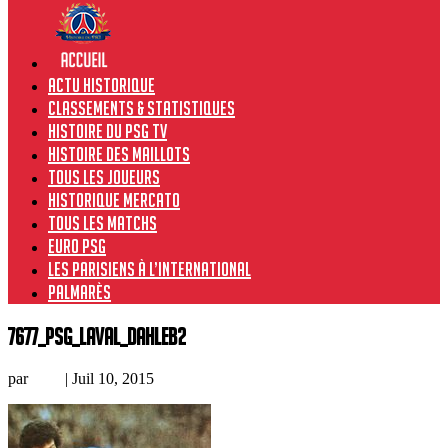
Actu historique
Classements & Statistiques
Histoire du PSG TV
Histoire des maillots
Tous les joueurs
Historique Mercato
Tous les matchs
Euro PSG
Les Parisiens à l’international
Palmarès
7677_PSG_Laval_Dahleb2
par
Loic
|
Juil 10, 2015