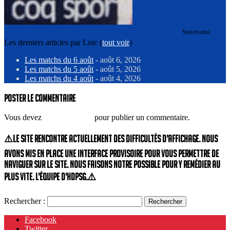
Suivez-moi
Les derniers articles par Loic
(
tout voir
)
Les matchs du 6 août
- août 6, 2026
Les matchs du 5 août
- août 5, 2026
Les matchs du 4 août
- août 4, 2026
Poster le commentaire
Vous devez
vous connecter
pour publier un commentaire.
⚠️Le site rencontre actuellement des difficultés d’affichage. Nous
avons mis en place une interface provisoire pour vous permettre de
naviguer sur le site. Nous faisons notre possible pour y remédier au
plus vite. L’équipe d’HdPSG.⚠️
Rechercher :
Facebook
Twitter