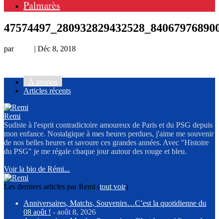
Palmarès
47574497_280932829432528_84067976890
par
Remi
|
Déc 8, 2018
À propos
Articles récents
Remi
Sudiste à l'esprit contradictoire amoureux de Paris et du PSG depuis
mon enfance. Nostalgique à mes heures perdues, j'aime me souvenir
de nos belles heures et savoure ces grandes années. Avec "Histoire
du PSG" je me régale chaque jour autour des rouge et bleu.
Voir la bio de Rémi...
Les derniers articles par Remi
(
tout voir
)
Anniversaires, Matchs, Souvenirs…C’est la quotidienne du
08 août !
- août 8, 2026