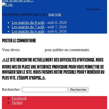
Voir la bio de Loic...
Suivez-moi
Les derniers articles par Loic
(
tout voir
)
Les matchs du 8 août
- août 8, 2026
Les matchs du 7 août
- août 7, 2026
Les matchs du 6 août
- août 6, 2026
Poster le commentaire
Vous devez
vous connecter
pour publier un commentaire.
⚠️Le site rencontre actuellement des difficultés d’affichage. Nous
avons mis en place une interface provisoire pour vous permettre de
naviguer sur le site. Nous faisons notre possible pour y remédier au
plus vite. L’équipe d’HdPSG.⚠️
Rechercher :
Facebook
Twitter