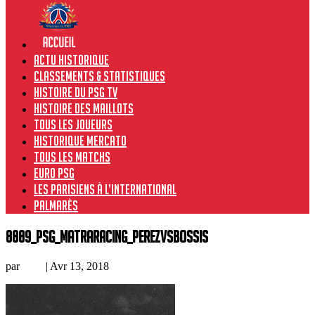
Actu historique
Classements & Statistiques
Histoire du PSG TV
Histoire des maillots
Tous les joueurs
Historique Mercato
Tous les matchs
Euro PSG
Les Parisiens à l’international
Palmarès
8889_psg_matraracing_perezvsbossis
par
Loic
|
Avr 13, 2018