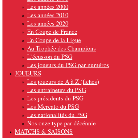
Les années 2000
Les années 2010
Les années 2020
En Coupe de France
En Coupe de la Ligue
Au Trophée des Champions
L’écusson du PSG
Les joueurs du PSG par numéros
JOUEURS
Les joueurs de A à Z (fiches)
Les entraineurs du PSG
Les présidents du PSG
Les Mercato du PSG
Les nationalités du PSG
Nos onze type par décénnie
MATCHS & SAISONS