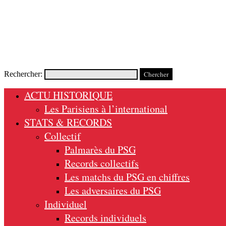
Rechercher:
ACTU HISTORIQUE
Les Parisiens à l’international
STATS & RECORDS
Collectif
Palmarès du PSG
Records collectifs
Les matchs du PSG en chiffres
Les adversaires du PSG
Individuel
Records individuels