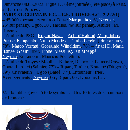
Dimanche 08.05.2022, Ligue 1, 36ème journée (1ère place) à Paris,
au Parc des Princes :
PARIS ST-GERMAIN F.C. – E.S. TROYES A.C. 2:2 (2:1)
– 45 000 spectateurs environ. Buts :
Marquinhos
, 6′,
Neymar
,
25′ sur penalty, Ugbo, 30′, Tardieu, 49′ sur penalty. Arbitre : M.
Brisard.
L’équipe du PSG :
Keylor Navas
–
Achraf Hakimi
,
Marquinhos
,
Presnel Kimpembe
,
Nuno Mendes
–
Danilo Pereira
(
Idrissa Gueye
,
78′),
Marco Verratti
(
Georginio Wijnaldum
, 78′) –
Angel Di Maria
(
Ismaël Gharbi
, 89′),
Lionel Messi
,
Kylian Mbappé
,
Neymar
. Entraîneur : Mauricio Pochettino.
L’équipe de Troyes : Moulin – Kaboré, Biancone, Palmer-Brown,
Conte, Larouci (Salmier, 77′) – Ripart, Tardieu, Kouamé (Dingomé,
89′), Chavalerin – Ugbo (Baldé, 77′). Entraineur : Irles.
Avertissements :
Neymar
, 66′, Ripart, 66′, Kouamé, 82′.
Maillot utilisé (avec l’étoile symbolisant les 10 titres de Champions
de France) :