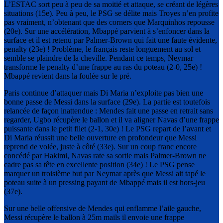
L’ESTAC sort peu à peu de sa moitié et attaque, se créant de légères
situations (15e). Peu à peu, le PSG se délite mais Troyes n’en profite
pas vraiment, n’obtenant que des corners que Marquinhos repousse
(20e). Sur une accélération, Mbappé parvient à s’enfoncer dans la
surface et il est retenu par Palmer-Brown qui fait une faute évidente,
penalty (23e) ! Problème, le français reste longuement au sol et
semble se plaindre de la cheville. Pendant ce temps, Neymar
transforme le penalty d’une frappe au ras du poteau (2-0, 25e) !
Mbappé revient dans la foulée sur le pré.
Paris continue d’attaquer mais Di Maria n’exploite pas bien une
bonne passe de Messi dans la surface (29e). La partie est toutefois
relancée de façon inattendue : Mendes fait une passe en retrait sans
regarder, Ugbo récupère le ballon et il va aligner Navas d’une frappe
puissante dans le petit filet (2-1, 30e) ! Le PSG repart de l’avant et
Di Maria réussit une belle ouverture en profondeur que Messi
reprend de volée, juste à côté (33e). Sur un coup franc encore
concédé par Hakimi, Navas rate sa sortie mais Palmer-Brown ne
cadre pas sa tête en excellente position (34e) ! Le PSG pense
marquer un troisième but par Neymar après que Messi ait tapé le
poteau suite à un pressing payant de Mbappé mais il est hors-jeu
(37e).
Sur une belle offensive de Mendes qui enflamme l’aile gauche,
Messi récupère le ballon à 25m mails il envoie une frappe