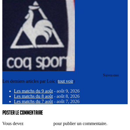
Suivez-moi
Les derniers articles par Loic
(
tout voir
)
Les matchs du 9 août
- août 9, 2026
Les matchs du 8 août
- août 8, 2026
Les matchs du 7 août
- août 7, 2026
Poster le commentaire
Vous devez
vous connecter
pour publier un commentaire.