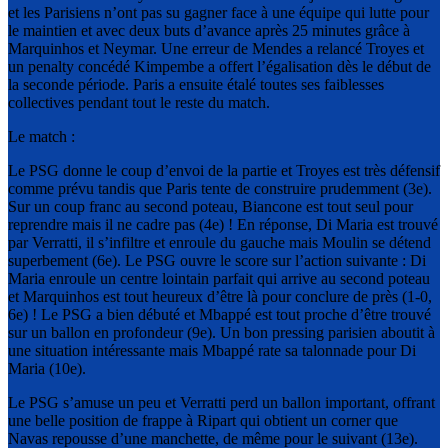
et les Parisiens n’ont pas su gagner face à une équipe qui lutte pour
le maintien et avec deux buts d’avance après 25 minutes grâce à
Marquinhos et Neymar. Une erreur de Mendes a relancé Troyes et
un penalty concédé Kimpembe a offert l’égalisation dès le début de
la seconde période. Paris a ensuite étalé toutes ses faiblesses
collectives pendant tout le reste du match.
Le match :
Le PSG donne le coup d’envoi de la partie et Troyes est très défensif
comme prévu tandis que Paris tente de construire prudemment (3e).
Sur un coup franc au second poteau, Biancone est tout seul pour
reprendre mais il ne cadre pas (4e) ! En réponse, Di Maria est trouvé
par Verratti, il s’infiltre et enroule du gauche mais Moulin se détend
superbement (6e). Le PSG ouvre le score sur l’action suivante : Di
Maria enroule un centre lointain parfait qui arrive au second poteau
et Marquinhos est tout heureux d’être là pour conclure de près (1-0,
6e) ! Le PSG a bien débuté et Mbappé est tout proche d’être trouvé
sur un ballon en profondeur (9e). Un bon pressing parisien aboutit à
une situation intéressante mais Mbappé rate sa talonnade pour Di
Maria (10e).
Le PSG s’amuse un peu et Verratti perd un ballon important, offrant
une belle position de frappe à Ripart qui obtient un corner que
Navas repousse d’une manchette, de même pour le suivant (13e).