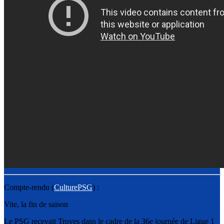
Compte-rendu (
CulturePSG
) :
Vite, la fin de saison
Le PSG recevait Troyes dans le cadre de la 36e journée de Ligue 1