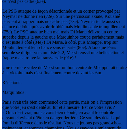
ce n’est pas cadré (63e).
Le PSG attaque de façon désordonnée et un corner provoqué par
Neymar ne donne rien (72e). Sur une percussion axiale, Kouamé
parvient à frapper mais ne cadre pas (73e). Neymar tente aussi sa
chance de loin après avoir dribblé mais Moulin capte tranquillement
(75e). Le PSG attaque bien mal mais Di Maria délivre un centre
superbe depuis la gauche que Marquinhos coupe parfaitement mais
c’est juste à côté (84e) ! Di Maria, à côté, puis Mbappé, trop sur
Moulin, tentent leur chance sans réussite (86e). Alors que Paris
semble se diriger vers un triste 2-2, Messi réussit une belle action et
frappe mais trouve la transversale (91e) !
Une dernière volée de Messi sur un bon centre de Mbappé fait croire
à la victoire mais c’est finalement contré devant les 6m.
Réactions :
Marquinhos :
Paris avait très bien commencé cette partie, mais on a l’impression
que votre jeu s’est délité au fur et à mesure. Est-ce votre avis ?
« Oui, c’est vrai, nous avons bien débuté, en ayant le contrôle
devant et évitant d’être en danger derrière. Ce sont des détails qui
font la différence dans le résultat. Nous ne jouons pas grand-chose
maintenant, et sommes champions. Nous essayons simplement de