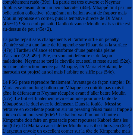
complètement ratée (39e). La partie est très ouverte et Neymar
dribble, se faisant donc un peu charcuter (44e). Mbappé finit par une
belle action collective, récupérant un ballon avant de frapper mais
Moulin repousse en corner, puis la tentative directe de Di Maria
(45e+1) ! Sur celui qui suit, Danilo devance Moulin mais sa tête est
au-dessus de peu (45e+2).
La partie repart sans changements et l’arbitre siffle un penalty
d’entrée suite à une faute de Kimpembe sur Ripart dans la surface
(47e) ! Tardieu s’élance et transforme d’une panenka pleine
d’aisance (2-2, 49e). Pire, en voulant défendre et de façon
maladroite, Neymar se tord la cheville tout seul et reste au sol (52e).
Sur une jolie action menée par Mbappé, Di Maria et Hakimi, le
marocain est projeté au sol mais l’arbitre ne siffle pas (54e).
Le PSG pense reprendre finalement l’avantage de façon simple : Di
Maria envoie un long ballon que Mbappé ne contrôle pas mais il
gêne le défenseur et Neymar récupère avant d’aller battre Moulin
(57e). Le but est finalement revu et annulé pour une faute de
Mbappé sur le duel avec le défenseur. Dans la foulée, Messi se
retrouve en excellente position sur un pressing réussi mais il frappe à
côté en étant tout seul (60e) ! Le ballon va d’un but à l’autre et
Kimpembe doit faire un gros tacle pour repousser Kaboré dans les
6m (61e). Di Maria va aussi défier Moulin mais il est hors-jeu (62e).
L’argentin envoie un excellent corner sur la tête de Kimpembe mais