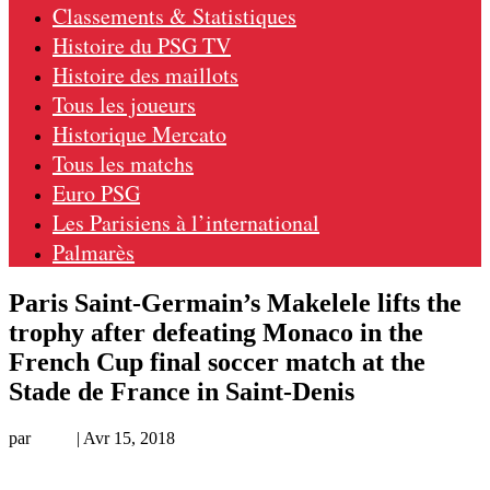
Classements & Statistiques
Histoire du PSG TV
Histoire des maillots
Tous les joueurs
Historique Mercato
Tous les matchs
Euro PSG
Les Parisiens à l’international
Palmarès
Paris Saint-Germain’s Makelele lifts the
trophy after defeating Monaco in the
French Cup final soccer match at the
Stade de France in Saint-Denis
par
Remi
|
Avr 15, 2018