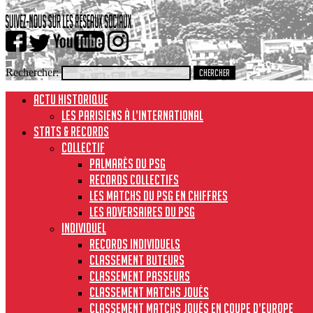
Rechercher:
ACTU HISTORIQUE
Les Parisiens à l’international
STATS & RECORDS
Collectif
Palmarès du PSG
Records collectifs
Les matchs du PSG en chiffres
Les adversaires du PSG
Individuel
Records individuels
Classement buteurs
Classement passeurs
Classement matchs joués
Classement matchs joués en Coupe d’Europe