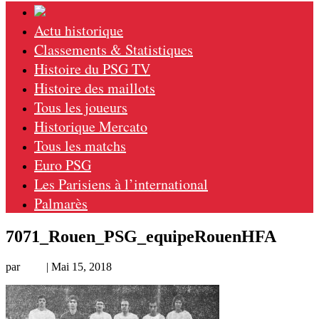
Actu historique
Classements & Statistiques
Histoire du PSG TV
Histoire des maillots
Tous les joueurs
Historique Mercato
Tous les matchs
Euro PSG
Les Parisiens à l’international
Palmarès
7071_Rouen_PSG_equipeRouenHFA
par
Loic
|
Mai 15, 2018