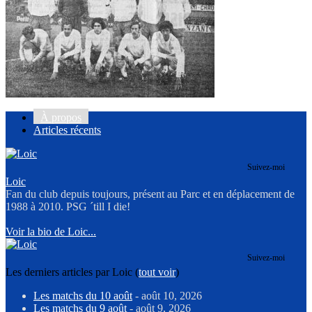
À propos
Articles récents
Suivez-moi
Loic
Fan du club depuis toujours, présent au Parc et en déplacement de
1988 à 2010. PSG ´till I die!
Voir la bio de Loic...
Suivez-moi
Les derniers articles par Loic
(
tout voir
)
Les matchs du 10 août
- août 10, 2026
Les matchs du 9 août
- août 9, 2026