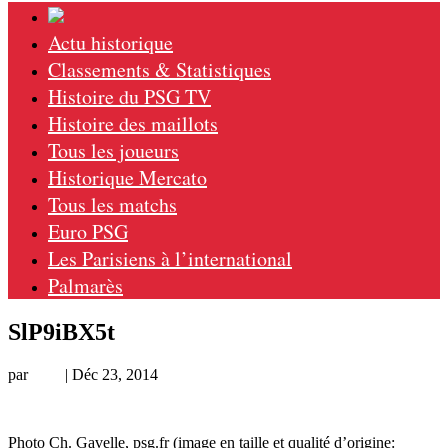
Actu historique
Classements & Statistiques
Histoire du PSG TV
Histoire des maillots
Tous les joueurs
Historique Mercato
Tous les matchs
Euro PSG
Les Parisiens à l’international
Palmarès
SlP9iBX5t
par
Loic
|
Déc 23, 2014
Photo Ch. Gavelle, psg.fr (image en taille et qualité d’origine: