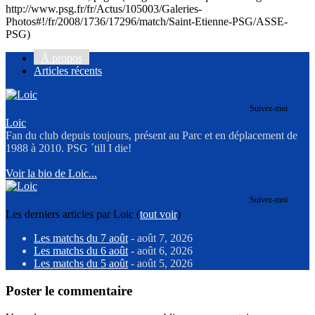
http://www.psg.fr/fr/Actus/105003/Galeries-
Photos#!/fr/2008/1736/17296/match/Saint-Etienne-PSG/ASSE-
PSG)
À propos
Articles récents
Suivez-moi
Loic
Fan du club depuis toujours, présent au Parc et en déplacement de
1988 à 2010. PSG ´till I die!
Voir la bio de Loic...
Suivez-moi
Les derniers articles par Loic
(
tout voir
)
Les matchs du 7 août
- août 7, 2026
Les matchs du 6 août
- août 6, 2026
Les matchs du 5 août
- août 5, 2026
Poster le commentaire