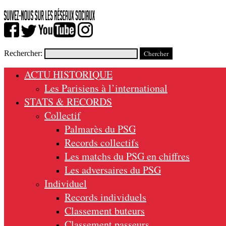
Rechercher:
ACTU HISTORIQUE
Les Parisiens à l’international
STATS & RECORDS
Collectif
Palmarès du PSG
Records collectifs
Les matchs du PSG en chiffres
Les adversaires du PSG
Individuel
Records individuels
Classement buteurs
Classement passeurs