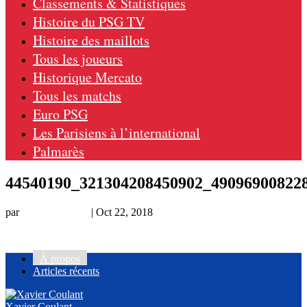
Classements & Statistiques
Histoire du PSG TV
Histoire des maillots
Tous les joueurs
Historique Mercato
Tous les matchs
Euro PSG
Les Parisiens à l’international
Palmarès
44540190_321304208450902_49096900822
par
Xavier Coulant
|
Oct 22, 2018
À propos
Articles récents
Xavier Coulant