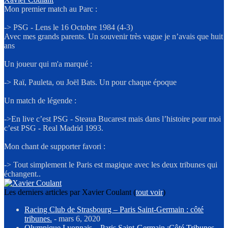
Mon premier match au Parc :
-> PSG - Lens le 16 Octobre 1984 (4-3)
Avec mes grands parents. Un souvenir très vague je n’avais que huit
ans
Un joueur qui m'a marqué :
-> Raï, Pauleta, ou Joël Bats. Un pour chaque époque
Un match de légende :
->En live c’est PSG - Steaua Bucarest mais dans l’histoire pour moi
c’est PSG - Real Madrid 1993.
Mon chant de supporter favori :
-> Tout simplement le Paris est magique avec les deux tribunes qui
échangent..
Les derniers articles par Xavier Coulant
(
tout voir
)
Racing Club de Strasbourg – Paris Saint-Germain : côté
tribunes.
- mars 6, 2020
Olympique Lyonnais – Paris Saint-Germain :Côté Tribunes..
-