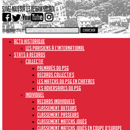
Rechercher:
ACTU HISTORIQUE
Les Parisiens à l’international
STATS & RECORDS
Collectif
Palmarès du PSG
Records collectifs
Les matchs du PSG en chiffres
Les adversaires du PSG
Individuel
Records individuels
Classement buteurs
Classement passeurs
Classement matchs joués
Classement matchs joués en Coupe d’Europe