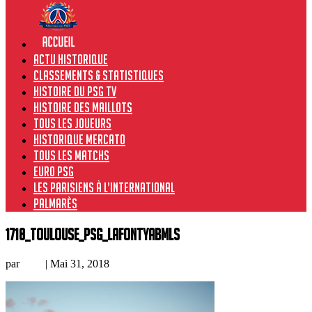
Actu historique
Classements & Statistiques
Histoire du PSG TV
Histoire des maillots
Tous les joueurs
Historique Mercato
Tous les matchs
Euro PSG
Les Parisiens à l’international
Palmarès
1718_Toulouse_PSG_LafontYABMLs
par
Loic
|
Mai 31, 2018