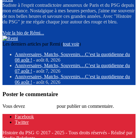
Sudiste à l'esprit contradictoire amoureux de Paris et du PSG depuis
mon enfance. Nostalgique à mes heures perdues, j'aime me souvenir
de nos belles heures et savoure ces grandes années. Avec "Histoire
du PSG" je me régale chaque jour autour des rouge et bleu.
Voir la bio de Rémi...
Les derniers articles par Remi
(
tout voir
)
Anniversaires, Matchs, Souvenirs…C’est la quotidienne du
08 août !
- août 8, 2026
Anniversaires, Matchs, Souvenirs…C’est la quotidienne du
07 août !
- août 7, 2026
Anniversaires, Matchs, Souvenirs…C’est la quotidienne du
06 août !
- août 6, 2026
Poster le commentaire
Vous devez
vous connecter
pour publier un commentaire.
Facebook
Twitter
Histoire du PSG © 2017 - 2025 - Tous droits réservés - Réalisé par