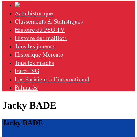
Actu historique
Classements & Statistiques
Histoire du PSG TV
Histoire des maillots
Tous les joueurs
Historique Mercato
Tous les matchs
Euro PSG
Les Parisiens à l’international
Palmarès
Jacky BADE
Jacky BADE