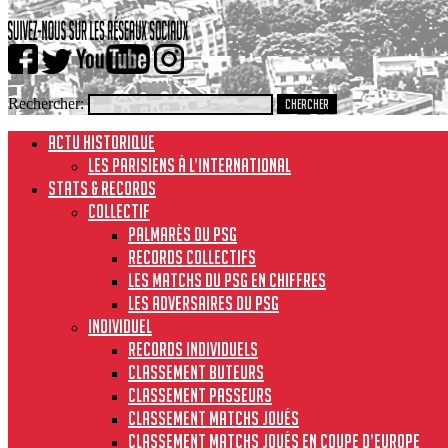
Rechercher:
ACTU HISTORIQUE
Les Parisiens à l’international
STATS & RECORDS
Collectif
Palmarès du PSG
Records collectifs
Les matchs du PSG en chiffres
Les adversaires du PSG
Individuel
Records individuels
Classement buteurs
Classement passeurs
Classement matchs joués
Classement matchs joués en Coupe d’Europe