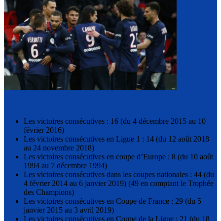
Les victoires consécutives : 16 (du 4 décembre 2015 au 10
février 2016)
Les victoires consécutives en Ligue 1 : 14 (du 12 août 2018
au 24 novembre 2018)
Les victoires consécutives en coupe d’Europe : 8 (du 10 août
1994 au 7 décembre 1994)
Les victoires consécutives dans les coupes nationales : 44 (du
4 février 2014 au 6 janvier 2019) (49 en comptant le Trophée
des Champions)
Les victoires consécutives en Coupe de France : 29 (du 5
janvier 2015 au 3 avril 2019)
Les victoires consécutives en Coupe de la Ligue : 21 (du 18