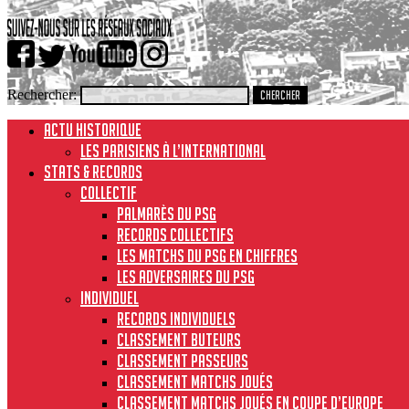
Rechercher:
ACTU HISTORIQUE
Les Parisiens à l’international
STATS & RECORDS
Collectif
Palmarès du PSG
Records collectifs
Les matchs du PSG en chiffres
Les adversaires du PSG
Individuel
Records individuels
Classement buteurs
Classement passeurs
Classement matchs joués
Classement matchs joués en Coupe d’Europe