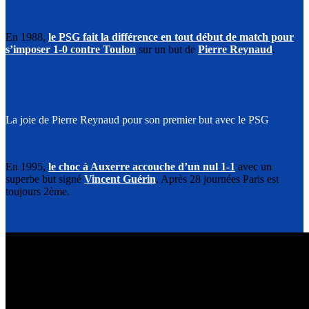
En 1988,
le PSG fait la différence en tout début de match pour
s’imposer 1-0 contre Toulon
sur un but de
Pierre Reynaud
.
La joie de Pierre Reynaud pour son premier but avec le PSG
En 1995,
le choc à Auxerre accouche d’un nul 1-1
avec un
superbe but signé
Vincent Guérin
. Après 28 journées Paris est
toujours 2ème.