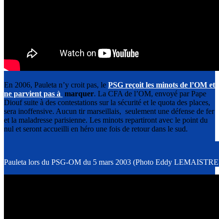
En 2006, Pauleta n’y croit pas, le
PSG reçoit les minots de l’OM et
ne parvient pas à
marquer
. La CFA de l’OM, envoyé par Pape
Diouf suite à des contestations sur la sécurité et le quota des places,
sera inoffensive. Aucun tir marseillais, seulement une défense de fer
et la maladresse parisienne. Les minots repartiront avec le point du
nul et seront accueilli en héro une fois de retour dans le sud.
Pauleta lors du PSG-OM du 5 mars 2003 (Photo Eddy LEMAISTRE