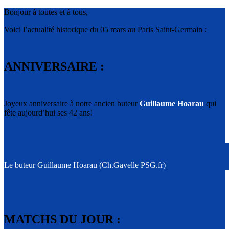
Bonjour à toutes et à tous,
Voici l’actualité historique du 05 mars au Paris Saint-Germain :
ANNIVERSAIRE :
Joyeux anniversaire à notre ancien buteur
Guillaume Hoarau
qui
fête aujourd’hui ses 42 ans!
Le buteur Guillaume Hoarau (Ch.Gavelle PSG.fr)
MATCHS DU JOUR :