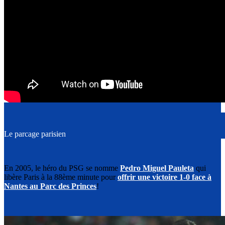
Le parcage parisien
En 2005, le héro du PSG se nomme
Pedro Miguel Pauleta
qui
libère Paris à la 88ème minute pour
offrir une victoire 1-0 face à
Nantes au Parc des Princes
!