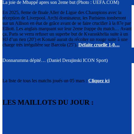
La joie de Mbappé apres son 2eme but (Photo : UEFA.COM)
En 2025, 8eme de finale Aller de Ligue des Champions avec la
réception de Liverpool. Archi dominateur, les Parisiens tomberont
sur un Allison en état de grâce avant de se faire crucifier à la 87e par
Elliott. Les anglais marquant sur leur 2eme
frappe du match…
Avant
ça, Paris se verra refuser un superbe but de Kvaraskhelia suite à un
HJ d’un rien (20′) et Konaté aurait du récolter un rouge suite à une
charge très irrégulière sur Barcola (25′).
Défaite cruelle 1-0…
Donnarumma dépité… (Daniel Derajinski ICON Sport)
La liste de tous les matchs joués un 05 mars :
Cliquez ici
LES MAILLOTS DU JOUR :