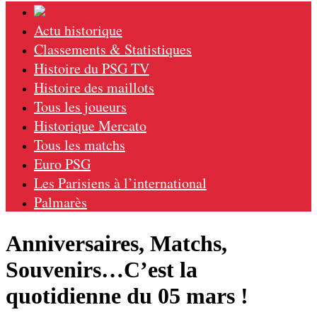
Actu historique
Classements & Statistiques
Histoire du PSG TV
Histoire des maillots
Tous les joueurs
Historique Mercato
Tous les matchs
Euro PSG
Les Parisiens à l’international
Palmarès
Anniversaires, Matchs,
Souvenirs…C’est la
quotidienne du 05 mars !