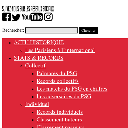
Rechercher:
ACTU HISTORIQUE
Les Parisiens à l’international
STATS & RECORDS
Collectif
Palmarès du PSG
Records collectifs
Les matchs du PSG en chiffres
Les adversaires du PSG
Individuel
Records individuels
Classement buteurs
Classement passeurs