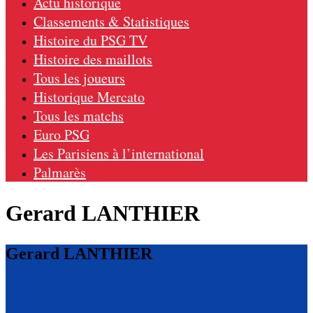
Actu historique
Classements & Statistiques
Histoire du PSG TV
Histoire des maillots
Tous les joueurs
Historique Mercato
Tous les matchs
Euro PSG
Les Parisiens à l’international
Palmarès
Gerard LANTHIER
Gerard LANTHIER