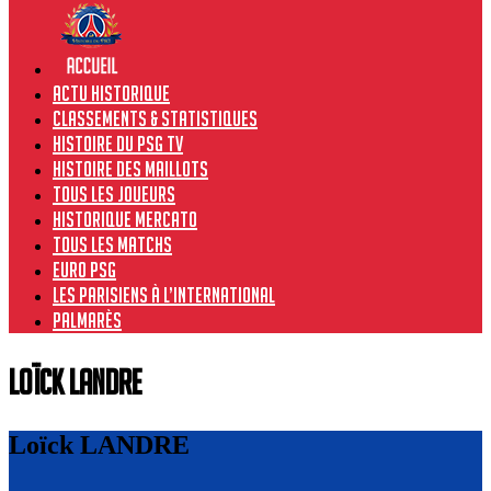
Actu historique
Classements & Statistiques
Histoire du PSG TV
Histoire des maillots
Tous les joueurs
Historique Mercato
Tous les matchs
Euro PSG
Les Parisiens à l’international
Palmarès
Loïck LANDRE
Loïck LANDRE