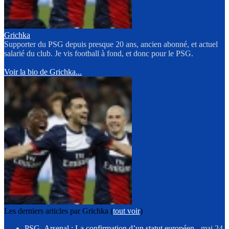
Grichka
Supporter du PSG depuis presque 20 ans, ancien abonné, et actuel
salarié du club. Je vis football à fond, et donc pour le PSG.
Voir la bio de Grichka...
Les derniers articles par Grichka
(
tout voir
)
PSG–Arsenal : La confirmation d’un statut européen
- mai 24,