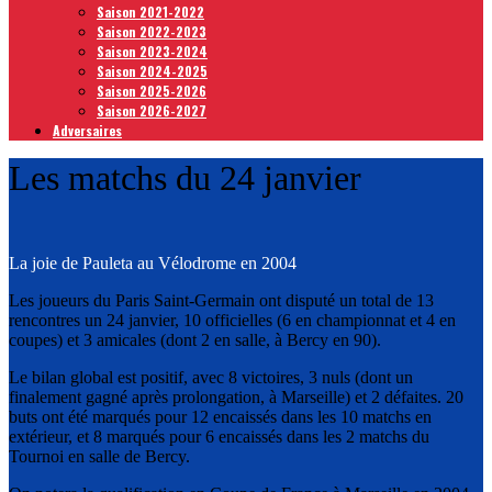
Saison 2021-2022
Saison 2022-2023
Saison 2023-2024
Saison 2024-2025
Saison 2025-2026
Saison 2026-2027
Adversaires
Les matchs du 24 janvier
La joie de Pauleta au Vélodrome en 2004
Les joueurs du Paris Saint-Germain ont disputé un total de 13
rencontres un 24 janvier, 10 officielles (6 en championnat et 4 en
coupes) et 3 amicales (dont 2 en salle, à Bercy en 90).
Le bilan global est positif, avec 8 victoires, 3 nuls (dont un
finalement gagné après prolongation, à Marseille) et 2 défaites. 20
buts ont été marqués pour 12 encaissés dans les 10 matchs en
extérieur, et 8 marqués pour 6 encaissés dans les 2 matchs du
Tournoi en salle de Bercy.