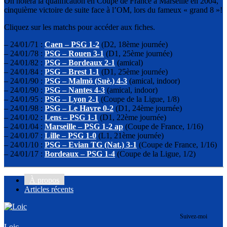
On notera la qualification en Coupe de France à Marseille en 2004,
cinquième victoire de suite face à l’OM, lors du fameux « grand 8 »!
Cliquez sur les matchs pour accéder aux fiches.
– 24/01/71 :
Caen – PSG 1-2
(D2, 18ème journée)
– 24/01/78 :
PSG – Rouen 3-1
(D1, 25ème journée)
– 24/01/82 :
PSG – Bordeaux 2-1
(amical)
– 24/01/84 :
PSG – Brest 1-1
(D1, 25ème journée)
– 24/01/90 :
PSG – Malmö (Suè.) 4-3
(amical, indoor)
– 24/01/90 :
PSG – Nantes 4-3
(amical, indoor)
– 24/01/95 :
PSG – Lyon 2-1
(Coupe de la Ligue, 1/8)
– 24/01/98 :
PSG – Le Havre 0-2
(D1, 24ème journée)
– 24/01/02 :
Lens – PSG 1-1
(D1, 22ème journée)
– 24/01/04 :
Marseille – PSG 1-2 ap
(Coupe de France, 1/16)
– 24/01/07 :
Lille – PSG 1-0
(L1, 21ème journée)
– 24/01/10 :
PSG – Evian TG (Nat.) 3-1
(Coupe de France, 1/16)
– 24/01/17 :
Bordeaux – PSG 1-4
(Coupe de la Ligue, 1/2)
À propos
Articles récents
Suivez-moi
Loic