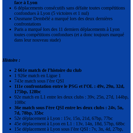
face à Lyon
6 déplacements consécutifs sans défaite toutes compétitions
confondues à Lyon (5 victoires et 1 nul)
Ousmane Dembélé a marqué lors des deux dernières
confrontations
Paris a marqué lors des 11 derniers déplacements à Lyon
toutes compétitions confondues (et a donc toujours marqué
dans leur nouveau stade)
Histoire :
2 661e match de l’histoire du club
1 926e match en Ligue 1
743e match sous l’ère QSI
111e confrontation entre le PSG et l’OL : 49v, 29n, 32d,
175bp, 128bc
92e match en L1 entre les deux clubs : 39v, 25n, 27d, 144bp,
108bc
36e match sous l’ère QSI entre les deux clubs : 24v, 5n,
7d, 78bp, 35bc
52e déplacement à Lyon : 15v, 15n, 21d, 67bp, 77bc
45e déplacement à Lyon en L1 : 13v, 14n, 18d, 57bp, 68bc
15e déplacement à Lyon sous l’ère QSI : 7v, 3n, 4d, 27bp,