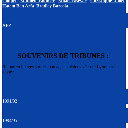
Coupet
,
Mathieu Bodmer
,
Milan Bisevac
,
Christophe Jallet
,
Hatem Ben Arfa
,
Bradley Barcola
AFP
SOUVENIRS DE TRIBUNES :
Retour en images sur des parcages parisiens vécus à Lyon par le
passé :
1991/92
1994/95