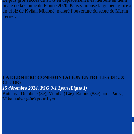
Le plus gros succès du PSG en déplacement s’est déroulé en demi-
finale de la Coupe de France 2020. Paris s’impose largement grâce à
un triplé de Kylian Mbappé, malgré l’ouverture du score de Martin
Terrier.
LA DERNIERE CONFRONTATION ENTRE LES DEUX
CLUBS :
15 décembre 2024, PSG 3-1 Lyon (Ligue 1)
Buteurs : Dembélé (8e), Vitinha (14e), Ramos (88e) pour Paris ;
Mikautadze (40e) pour Lyon