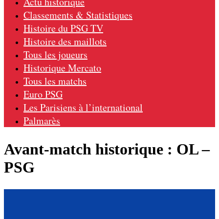
Actu historique
Classements & Statistiques
Histoire du PSG TV
Histoire des maillots
Tous les joueurs
Historique Mercato
Tous les matchs
Euro PSG
Les Parisiens à l’international
Palmarès
Avant-match historique : OL –
PSG