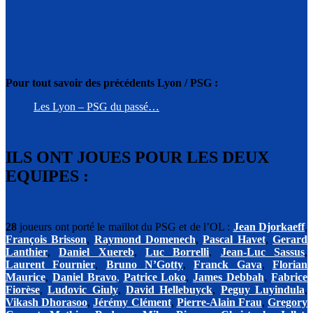
Pour tout savoir des précédents Lyon / PSG :
Les Lyon – PSG du passé…
ILS ONT JOUES POUR LES DEUX
EQUIPES
:
28
joueurs ont porté le maillot du PSG et de l’OL :
Jean Djorkaeff
,
François Brisson
,
Raymond Domenech
,
Pascal Havet
,
Gerard
Lanthier
,
Daniel Xuereb
,
Luc Borrelli
,
Jean-Luc Sassus
,
Laurent Fournier
,
Bruno N’Gotty
,
Franck Gava
,
Florian
Maurice
,
Daniel Bravo
,
Patrice Loko
,
James Debbah
,
Fabrice
Fiorèse
,
Ludovic Giuly
,
David Hellebuyck
,
Peguy Luyindula
,
Vikash Dhorasoo
,
Jérémy Clément
,
Pierre-Alain Frau
,
Gregory