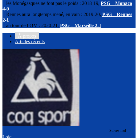
– les Monégasques ne font pas le poids : 2018-19,
PSG – Monaco
4-0
– Rennes aura longtemps mené, en vain : 2019-20,
PSG – Rennes
2-1
– au tour de l’OM : 2020-21,
PSG – Marseille 2-1
À propos
Articles récents
Suivez-moi
Loic