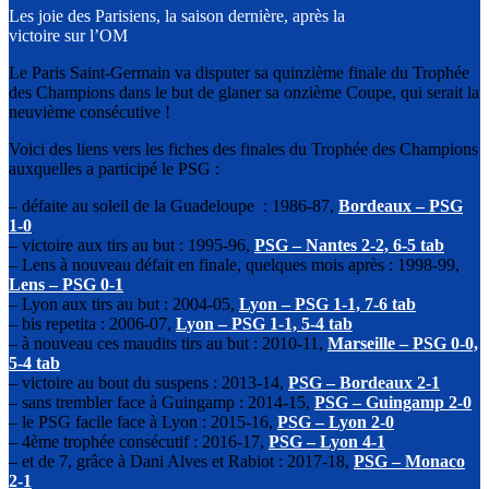
Les joie des Parisiens, la saison dernière, après la
victoire sur l’OM
Le Paris Saint-Germain va disputer sa quinzième finale du Trophée
des Champions dans le but de glaner sa onzième Coupe, qui serait la
neuvième consécutive !
Voici des liens vers les fiches des finales du Trophée des Champions
auxquelles a participé le PSG :
– défaite au soleil de la Guadeloupe : 1986-87,
Bordeaux – PSG
1-0
– victoire aux tirs au but : 1995-96,
PSG –
Nantes 2-2, 6-5 tab
– Lens à nouveau défait en finale, quelques mois après : 1998-99,
Lens – PSG 0-1
– Lyon aux tirs au but : 2004-05,
Lyon – PSG 1-1, 7-6 tab
– bis repetita : 2006-07,
Lyon – PSG 1-1, 5-4 tab
– à nouveau ces maudits tirs au but : 2010-11,
Marseille – PSG 0-0,
5-4 tab
– victoire au bout du suspens : 2013-14,
PSG – Bordeaux 2-1
– sans trembler face à Guingamp : 2014-15,
PSG – Guingamp 2-0
– le PSG facile face à Lyon : 2015-16,
PSG – Lyon 2-0
– 4ème trophée consécutif : 2016-17,
PSG – Lyon 4-1
– et de 7, grâce à Dani Alves et Rabiot : 2017-18,
PSG – Monaco
2-1